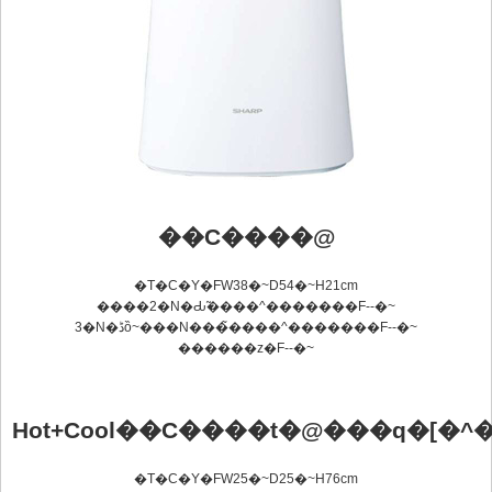
��C����@
�T�C�Y�FW38�~D54�~H21cm
����2�N�Ԃ̃����^�������F
--
�~
3�N�ڈȍ~���N���̃����^�������F
--
�~
������z�F
--
�~
Hot+Cool��C����t�@���q�[�^�
�T�C�Y�FW25�~D25�~H76cm