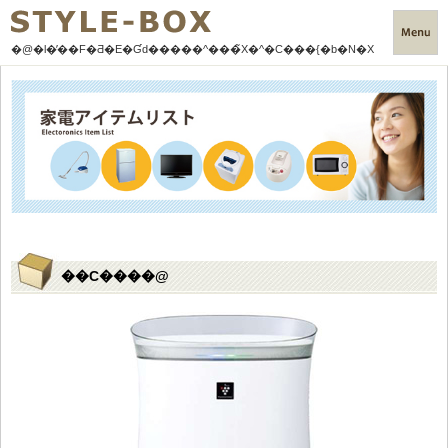
�@�l�̕��F
�Ƌ�E�Ɠd�����^���̃X�^�C���{�b�N�X
��C����@