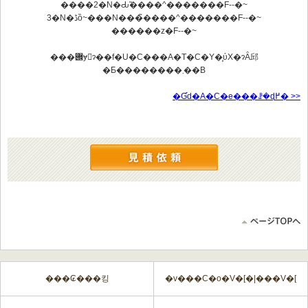
����2�N�Ԃ̃����^�������F
--
�~
3�N�ڈȍ~���N���̃����^�������F
--
�~
������z�F
--
�~
���݌ɏ󋵂ɂ��f�U�C���A�T�C�Y�͕ύX�ɂȂ邱
�Ƃ��������܂��B
�Ɠd�A�C�e���ꗗ�ɖ߂� >>
���₢���킹
�v���C�o�V�[�|���V�[