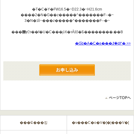
�T�C�Y�FW16.5�~D22.3�~H21.6cm
����2�N�Ԍ��z�����^�������F
--
�~
3�N�ڈȍ~���z�����^�������F
--
�~
���݌ɏ󋵂ɂ��f�U�C���͕ύX�ɂȂ邱�Ƃ��������܂��B
�Ɠd�A�C�e���ꗗ�ɖ߂� >>
���₢���킹
�v���C�o�V�[�|���V�[