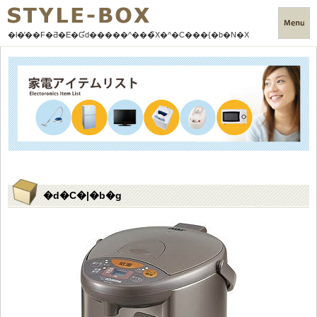
�l�̕��F
�Ƌ�E�Ɠd�����^���̃X�^�C���{�b�N�X
�d�C�|�b�g