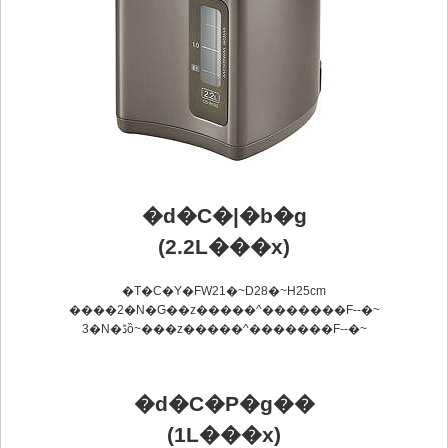
�d�C�|�b�g
(2.2L���x)
�T�C�Y�FW21�~D28�~H25cm
����2�N�Ԍ��z�����^�������F
--
�~
3�N�ڈȍ~���z�����^�������F
--
�~
�d�C�P�g��
(1L���x)