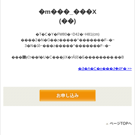
�m���_���X
(��)
�T�C�Y�FW80�~D42�~H81(cm)
����2�N�Ԍ��z�����^�������F
--
�~
3�N�ڈȍ~���z�����^�������F
--
�~
���݌ɏ󋵂ɂ��f�U�C���͕ύX�ɂȂ邱�Ƃ��������܂��B
�Ƌ�A�C�e���ꗗ�ɖ߂� >>