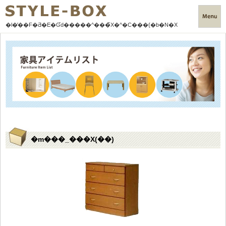
�l�̕��F
�Ƌ�E�Ɠd�����^���̃X�^�C���{�b�N�X
�m���_���X(��)