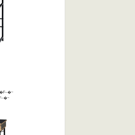
�F
--
�~
F
--
�~