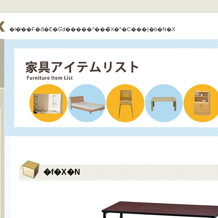
�l�̕��F
�Ƌ�E�Ɠd�����^���̃X�^�C���{�b�N�X
�f�X�N