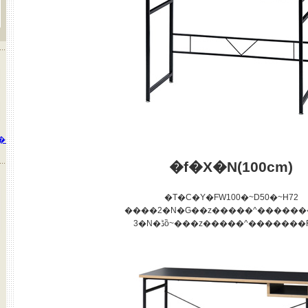
�����
�f�X�N(100cm)
�T�C�Y�FW100�~D50�~H72
����2�N�Ԍ��z�����^������
3�N�ڈȍ~���z�����^�������