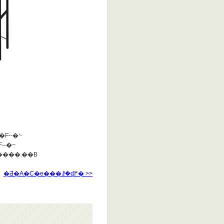
�F
--
�~
F
--
�~
���݌ɏ󋵂ɂ��f�U�C���͕ύX�ɂȂ邱�Ƃ��������܂��B
�Ƌ�A�C�e���ꗗ�ɖ߂� >>