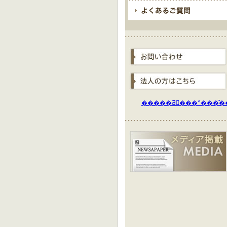
�����Ƌ���^���͂