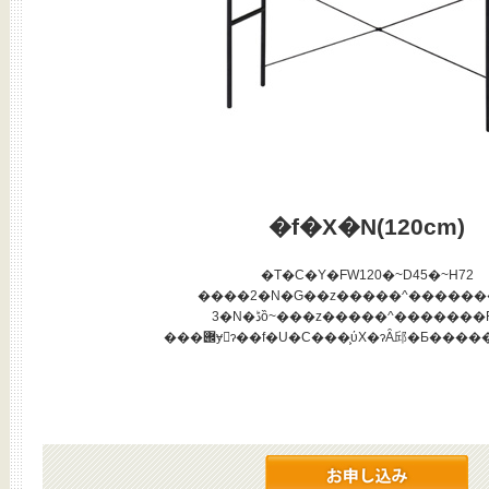
�f�X�N(120cm)
�T�C�Y�FW120�~D45�~H72
����2�N�Ԍ��z�����^������
3�N�ڈȍ~���z�����^�������