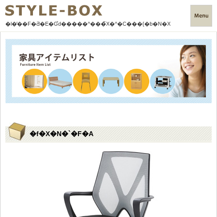
�l�̕��F
�Ƌ�E�Ɠd�����^���̃X�^�C���{�b�N�X
�f�X�N�`�F�A