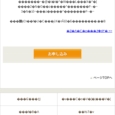
�������~�@�\�t�^�W���L���X�^�[
����2�N�Ԍ��z�����^�������F
--
�~
3�N�ڈȍ~���z�����^�������F
--
�~
���݌ɏ󋵂ɂ��f�U�C���͕ύX�ɂȂ邱�Ƃ��������܂��B
�Ƌ�A�C�e���ꗗ�ɖ߂� >>
���₢���킹
�v���C�o�V�[�|���V�[
���f�B�A
��ЊT�v