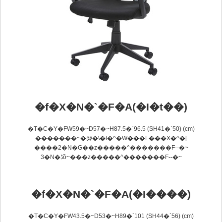
�f�X�N�`�F�A(�I�t��)
�T�C�Y�FW59�~D57�~H87.5�`96.5 (SH41�`50) (cm)
�������~�@�\�t�^�W���L���X�^�[
����2�N�Ԍ��z�����^�������F
--
�~
3�N�ڈȍ~���z�����^�������F
--
�~
�f�X�N�`�F�A(�I����)
�T�C�Y�FW43.5�~D53�~H89�`101 (SH44�`56) (cm)